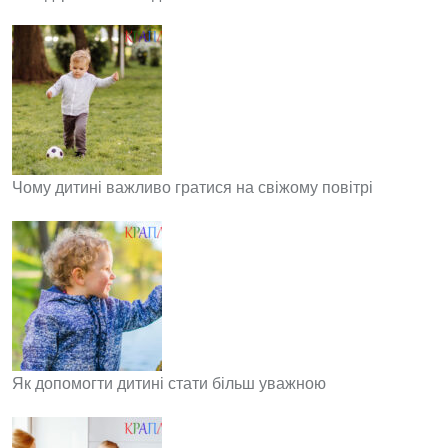
Чому дитині важливо гратися на свіжому повітрі
Як допомогти дитині стати більш уважною