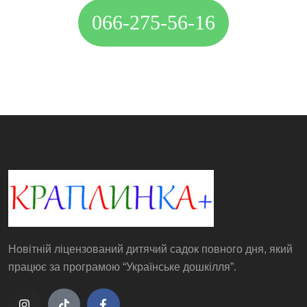
066-275-56-16
Новітній ліцензований дитячий садок повного дня, який
працює за програмою “Українське дошкілля”.