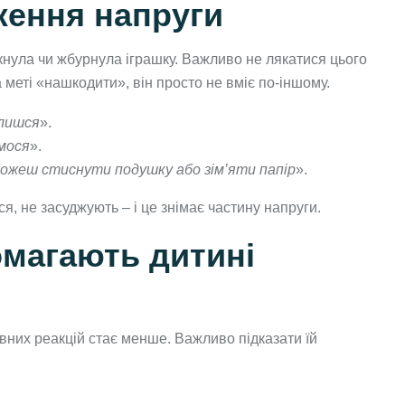
ження напруги
икнула чи жбурнула іграшку. Важливо не лякатися цього
 меті «нашкодити», він просто не вміє по-іншому.
злишся
».
ємося
».
ожеш стиснути подушку або зім’яти папір
».
ся, не засуджують – і це знімає частину напруги.
омагають дитині
ивних реакцій стає менше. Важливо підказати їй