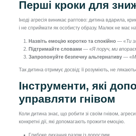
Перші кроки для зни
Іноді агресія виникає раптово: дитина вдарила, кр
і не сприймати як особисту образу. Малюк не має на
Назвіть емоцію коротко та спокійно
— «
Ти 
Підтримайте словами
— «
Я поруч, ми впора
Запропонуйте безпечну альтернативу
— «
М
Так дитина отримує досвід: її розуміють, не лякають
Інструменти, які доп
управляти гнівом
Коли дитина знає, що робити зі своїм гнівом, агрес
конкретні дії, які допомагають прожити емоцію.
Глибоке дихання разом із дорослим.