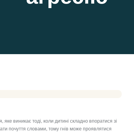
, яке виникає тоді, коли дитині складно впоратися зі
вати почуття словами, тому гнів може проявлятися