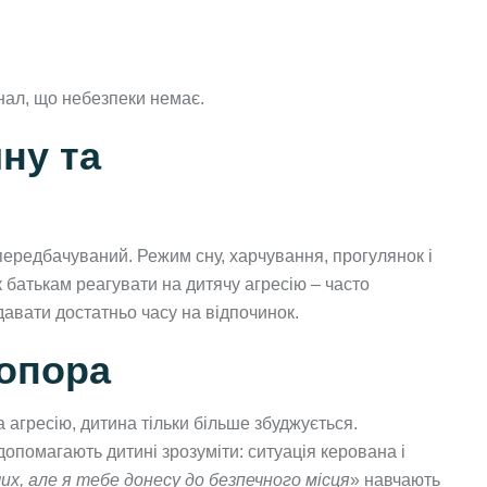
гнал, що небезпеки немає.
ну та
 передбачуваний. Режим сну, харчування, прогулянок і
к батькам реагувати на дитячу агресію – часто
давати достатньо часу на відпочинок.
 опора
 агресію, дитина тільки більше збуджується.
и допомагають дитині зрозуміти: ситуація керована і
их, але я тебе донесу до безпечного місця
» навчають