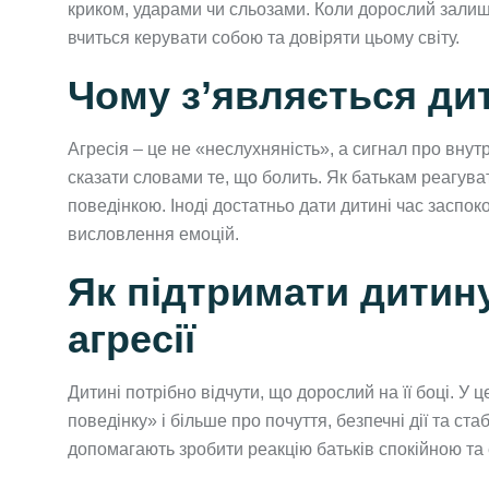
криком, ударами чи сльозами. Коли дорослий залиша
вчиться керувати собою та довіряти цьому світу.
Чому з’являється дит
Агресія – це не «неслухняність», а сигнал про вну
сказати словами те, що болить. Як батькам реагуват
поведінкою. Іноді достатньо дати дитині час заспок
висловлення емоцій.
Як підтримати дитину
агресії
Дитині потрібно відчути, що дорослий на її боці. 
поведінку» і більше про почуття, безпечні дії та ста
допомагають зробити реакцію батьків спокійною та