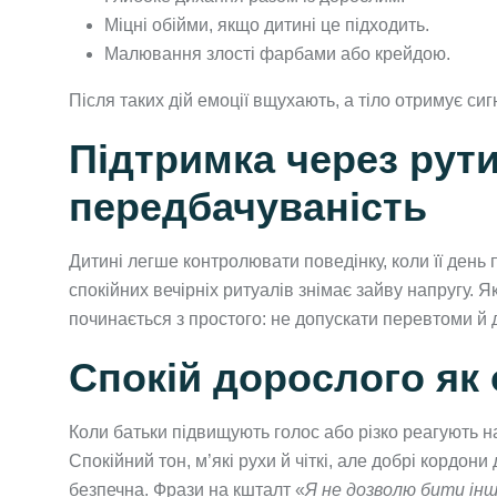
Міцні обійми, якщо дитині це підходить.
Малювання злості фарбами або крейдою.
Після таких дій емоції вщухають, а тіло отримує си
Підтримка через рути
передбачуваність
Дитині легше контролювати поведінку, коли її день
спокійних вечірніх ритуалів знімає зайву напругу. Я
починається з простого: не допускати перевтоми й 
Спокій дорослого як
Коли батьки підвищують голос або різко реагують на
Спокійний тон, м’які рухи й чіткі, але добрі кордон
безпечна. Фрази на кшталт «
Я не дозволю бити інш