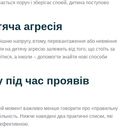
ється поруч і зберігає спокій, дитина поступово
яча агресія
трішню напругу, втому, перевантаження або невміння
и на дитячу агресію залежить від того, що стоїть за
оїтися, а інколи – допомогти знайти нові способи
 під час проявів
У цей момент важливо менше говорити про «правильну
більність. Нижче наведені два практичні списки, які
 ефективною.