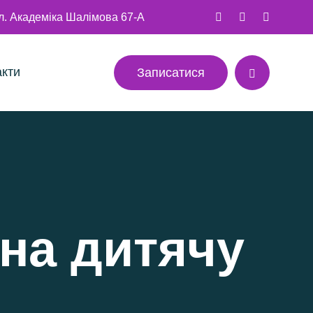
ул. Академіка Шалімова 67-А
акти
Записатися
 на дитячу