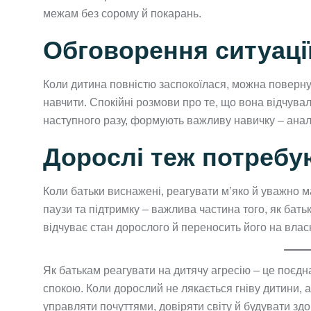
межам без сорому й покарань.
Обговорення ситуації
Коли дитина повністю заспокоїлася, можна поверну
навчити. Спокійні розмови про те, що вона відчува
наступного разу, формують важливу навичку – аналіз
Дорослі теж потребу
Коли батьки виснажені, реагувати м’яко й уважно 
паузи та підтримку – важлива частина того, як бат
відчуває стан дорослого й переносить його на влас
Як батькам реагувати на дитячу агресію – це поєдна
спокою. Коли дорослий не лякається гніву дитини, 
управляти почуттями, довіряти світу й будувати здо