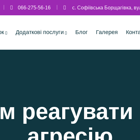
066-275-56-16
с. Софіївська Борщагівка, в
ок
Додаткові послуги
Блог
Галерея
Конт
м реагувати
агресію