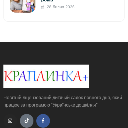
28 Липня 2026
Новітній ліцензований дитячий садок повного дня, який
працює за програмою “Українське дошкілля”.