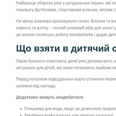
Найкраще обирати речі з натуральних тканин, які л
перевагу футболкам, спортивним штанам, легким су
Не менш важливо враховувати сезон. Восени та взи
навесні та влітку – легкий головний убір для захис
це значно полегшує роботу вихователів і додає дит
Що взяти в дитячий с
Окрім базового комплекту, деякі речі допомагають 
актуально для дітей, які лише починають знайомств
Перед початком відвідування варто уточнити перел
залежно від закладу.
Додатково можуть знадобитися:
Пляшечка для води, якщо це дозволено правил
Улюблена м’яка іграшка для періоду адаптації.