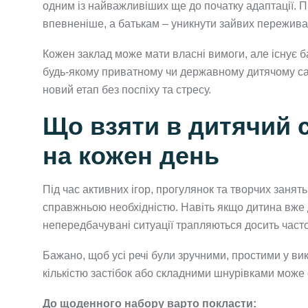
одним із найважливіших ще до початку адаптації. П
впевненіше, а батькам – уникнути зайвих переживан
Кожен заклад може мати власні вимоги, але існує ба
будь-якому приватному чи державному дитячому сад
новий етап без поспіху та стресу.
Що взяти в дитячий 
на кожен день
Під час активних ігор, прогулянок та творчих занят
справжньою необхідністю. Навіть якщо дитина вже
непередбачувані ситуації трапляються досить часто
Бажано, щоб усі речі були зручними, простими у вик
кількістю застібок або складними шнурівками може
До щоденного набору варто покласти: