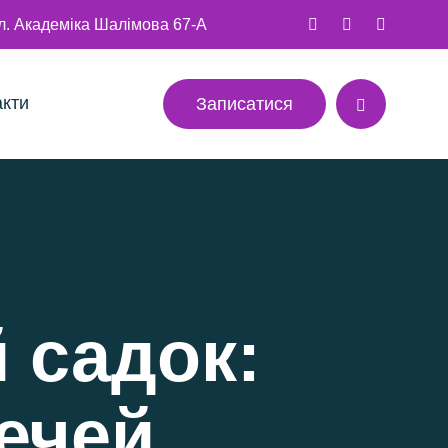
ул. Академіка Шалімова 67-А
акти
Записатися
 садок:
ечей