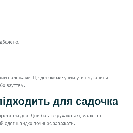
едбачено.
ними наліпками. Це допоможе уникнути плутанини,
бо взуттям.
підходить для садочка
ротягом дня. Діти багато рухаються, малюють,
ий одяг швидко починає заважати.