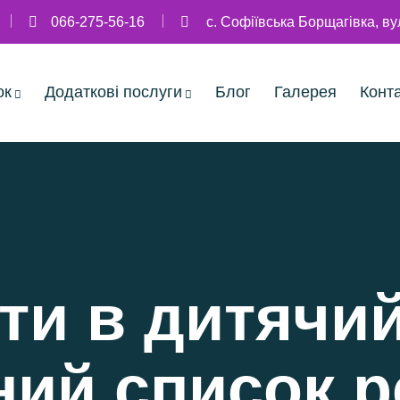
066-275-56-16
с. Софіївська Борщагівка, в
ок
Додаткові послуги
Блог
Галерея
Конт
ти в дитячий
ний список р