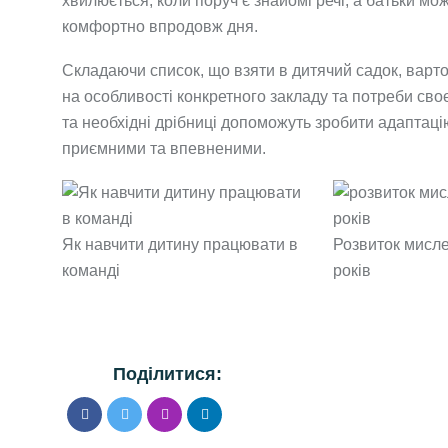
хвилюється, коли поруч є знайомі речі, а батьки м
комфортно впродовж дня.
Складаючи список, що взяти в дитячий садок, варто
на особливості конкретного закладу та потреби своє
та необхідні дрібниці допоможуть зробити адаптаці
приємними та впевненими.
Як навчити дитину працювати в
Розвиток мисле
команді
років
Поділитися: