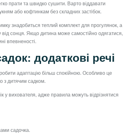
егко прати та швидко сушити. Варто віддавати
кням або кофтинкам без складних застібок.
мку знадобиться теплий комплект для прогулянок, а
ту від сонця. Якщо дитина може самостійно одягатися,
ині впевненості.
адок: додаткові речі
зробити адаптацію більш спокійною. Особливо це
о з дитячим садком.
ік у вихователя, адже правила можуть відрізнятися
ами садочка.