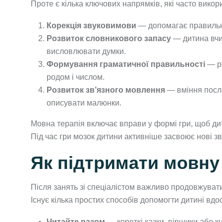
Проте є кілька ключових напрямків, які часто викор
Корекція звуковимови
— допомагає правильно
Розвиток словникового запасу
— дитина вчи
висловлювати думки.
Формування граматичної правильності
— ро
родом і числом.
Розвиток зв’язного мовлення
— вміння послі
описувати малюнки.
Мовна терапія включає вправи у формі гри, щоб ди
Під час гри мозок дитини активніше засвоює нові зв
Як підтримати мовну
Після занять зі спеціалістом важливо продовжувати
Існує кілька простих способів допомогти дитині в
Читайте разом
— короткі казки, віршики або 