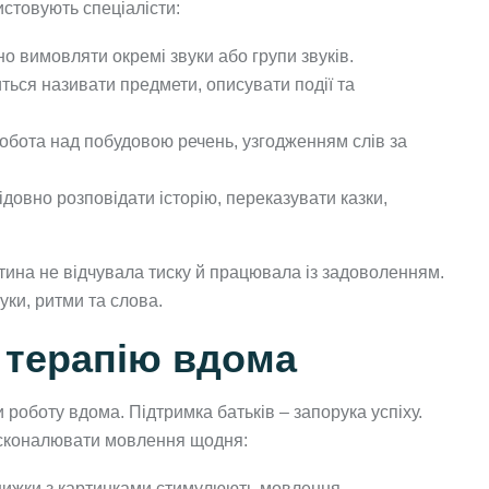
истовують спеціалісти:
 вимовляти окремі звуки або групи звуків.
ться називати предмети, описувати події та
бота над побудовою речень, узгодженням слів за
довно розповідати історію, переказувати казки,
тина не відчувала тиску й працювала із задоволенням.
уки, ритми та слова.
 терапію вдома
 роботу вдома. Підтримка батьків – запорука успіху.
досконалювати мовлення щодня:
книжки з картинками стимулюють мовлення.