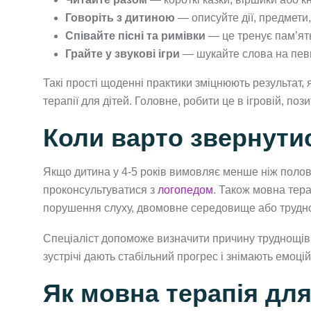
Говоріть з дитиною
— описуйте дії, предмети,
Співайте пісні та римівки
— це тренує пам’ять
Грайте у звукові ігри
— шукайте слова на певну
Такі прості щоденні практики зміцнюють результат, 
терапії для дітей. Головне, робити це в ігровій, поз
Коли варто звернути
Якщо дитина у 4-5 років вимовляє менше ніж полов
проконсультуватися з
логопедом
. Також мовна тера
порушення слуху, двомовне середовище або трудно
Спеціаліст допоможе визначити причину труднощів 
зустрічі дають стабільний прогрес і знімають емоцій
Як мовна терапія для