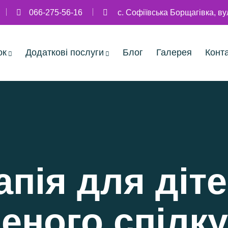
066-275-56-16
с. Софіївська Борщагівка, в
ок
Додаткові послуги
Блог
Галерея
Конт
пія для діт
еного спілк