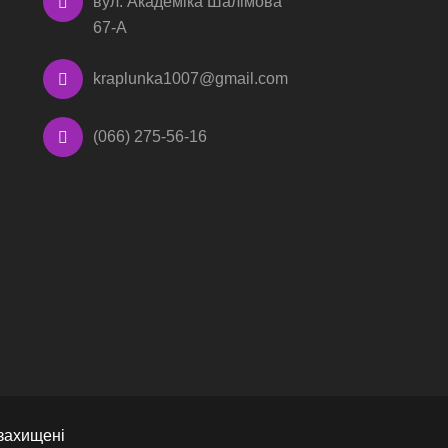
вул. Академіка Шалімова
67-А
kraplunka1007@gmail.com
(066) 275-56-16
захищені