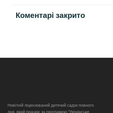
Коментарі закрито
Новітній ліцензований дитячий садок повного
дня, який працює за програмою “Українське