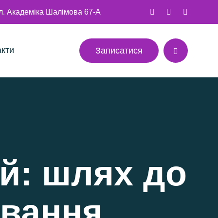
ул. Академіка Шалімова 67-А
акти
Записатися
ей: шлях до
ування