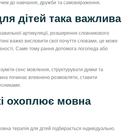
чем до навчання, дружби та самовираження.
ля дітей така важлива
равильної артикуляції, розширення словникового
тині важко висловити свої почуття словами, це може
ивності. Саме тому рання допомога логопеда або
зуміти сенс мовлення, структурувати думки та
тина починає впевнено розмовляти, ставити
весниками.
кі охоплює мовна
овна терапія для дітей підбирається індивідуально.