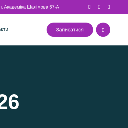
ул. Академіка Шалімова 67-А
акти
Записатися
26